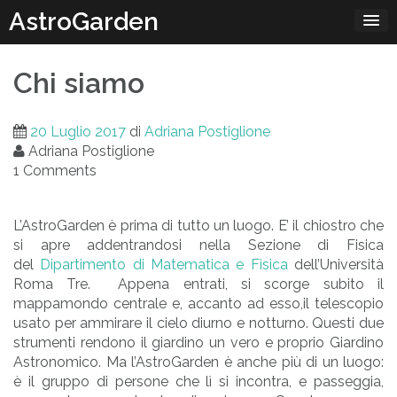
Passa
AstroGarden
al
contenuto
Chi siamo
20 Luglio 2017
di
Adriana Postiglione
Adriana Postiglione
1 Comments
L’AstroGarden è prima di tutto un luogo. E’ il chiostro che
si apre addentrandosi nella Sezione di Fisica
del
Dipartimento di Matematica e Fisica
dell’Università
Roma Tre. Appena entrati, si scorge subito il
mappamondo centrale e, accanto ad esso,il telescopio
usato per ammirare il cielo diurno e notturno. Questi due
strumenti rendono il giardino un vero e proprio Giardino
Astronomico. Ma l’AstroGarden è anche più di un luogo:
è il gruppo di persone che lì si incontra, e passeggia,