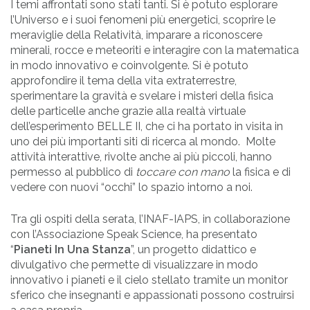
I temi affrontati sono stati tanti. Si è potuto esplorare
l’Universo e i suoi fenomeni più energetici, scoprire le
meraviglie della Relatività, imparare a riconoscere
minerali, rocce e meteoriti e interagire con la matematica
in modo innovativo e coinvolgente. Si è potuto
approfondire il tema della vita extraterrestre,
sperimentare la gravità e svelare i misteri della fisica
delle particelle anche grazie alla realtà virtuale
dell’esperimento BELLE II, che ci ha portato in visita in
uno dei più importanti siti di ricerca al mondo. Molte
attività interattive, rivolte anche ai più piccoli, hanno
permesso al pubblico di
toccare con mano
la fisica e di
vedere con nuovi “occhi” lo spazio intorno a noi.
Tra gli ospiti della serata, l’INAF-IAPS, in collaborazione
con l’Associazione Speak Science, ha presentato
“
Pianeti In Una Stanza
”, un progetto didattico e
divulgativo che permette di visualizzare in modo
innovativo i pianeti e il cielo stellato tramite un monitor
sferico che insegnanti e appassionati possono costruirsi