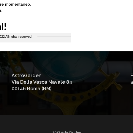
AstroGarden
P
Via Della Vasca Navale 84
a
00146 Roma (RM)
2017 AstroGarden